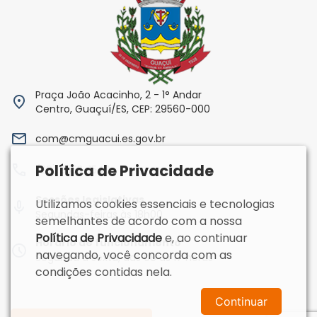
Praça João Acacinho, 2 - 1° Andar
Centro, Guaçuí/ES, CEP: 29560-000
com@cmguacui.es.gov.br
Política de Privacidade
(28) 3553-1540
Sessões legislativas
Utilizamos cookies essenciais e tecnologias
Segundas-feiras às 18h00
semelhantes de acordo com a nossa
Política de Privacidade
e, ao continuar
Horário de funcionamento
navegando, você concorda com as
Segunda a sexta, das 08 às 17 horas
condições contidas nela.
Continuar