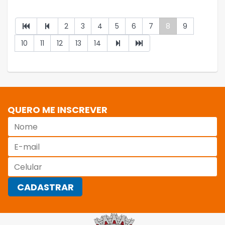
2
3
4
5
6
7
8
9
10
11
12
13
14
QUERO ME INSCREVER