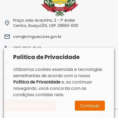
Praça João Acacinho, 2 - 1° Andar
Centro, Guaçuí/ES, CEP: 29560-000
com@cmguacui.es.gov.br
(28) 3553-1540
Política de Privacidade
Sessões legislativas
Segundas-feiras às 18h00
Utilizamos cookies essenciais e tecnologias
Horário de funcionamento
semelhantes de acordo com a nossa
Segunda a sexta, das 08 às 17 horas
Política de Privacidade
e, ao continuar
navegando, você concorda com as
condições contidas nela.
Mapa do Site
Continuar