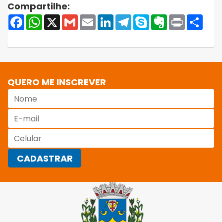
Compartilhe:
Facebook
WhatsApp
X
Gmail
Email
LinkedIn
Telegram
Skype
Evernote
Print
Shar
QUERO ME INSCREVER