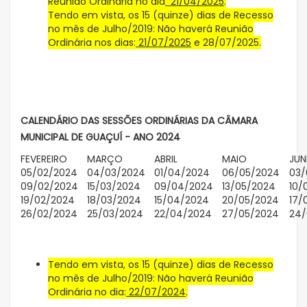
Reunião Ordinária no dia
21/04/2025
.
Tendo em vista, os 15 (quinze) dias de Recesso
no mês de Julho/2019: Não haverá Reunião
Ordinária nos dias:
21/07/2025
e 28/07/2025.
CALENDÁRIO DAS SESSÕES ORDINÁRIAS DA CÂMARA
MUNICIPAL DE GUAÇUÍ - ANO 2024
FEVEREIRO
MARÇO
ABRIL
MAIO
JU
05/02/2024
04/03/2024
01/04/2024
06/05/2024
03/
09/02/2024
15/03/2024
09/04/2024
13/05/2024
10/
19/02/2024
18/03/2024
15/04/2024
20/05/2024
17/
26/02/2024
25/03/2024
22/04/2024
27/05/2024
24/
Tendo em vista, os 15 (quinze) dias de Recesso
no mês de Julho/2019: Não haverá Reunião
Ordinária no dia:
22/07/2024
.