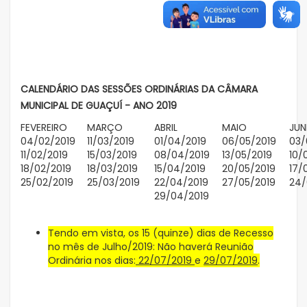
CALENDÁRIO DAS SESSÕES ORDINÁRIAS DA CÂMARA
MUNICIPAL DE GUAÇUÍ - ANO 2019
FEVEREIRO
MARÇO
ABRIL
MAIO
JU
04/02/2019
11/03/2019
01/04/2019
06/05/2019
03/
11/02/2019
15/03/2019
08/04/2019
13/05/2019
10/
18/02/2019
18/03/2019
15/04/2019
20/05/2019
17/
25/02/2019
25/03/2019
22/04/2019
27/05/2019
24/
29/04/2019
Tendo em vista, os 15 (quinze) dias de Recesso
no mês de Julho/2019: Não haverá Reunião
Ordinária nos dias:
22/07/2019
e
29/07/2019
.