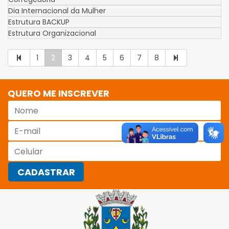
Dia Internacional da Mulher
Estrutura BACKUP
Estrutura Organizacional
1
2
3
4
5
6
7
8
QUERO ME INSCREVER