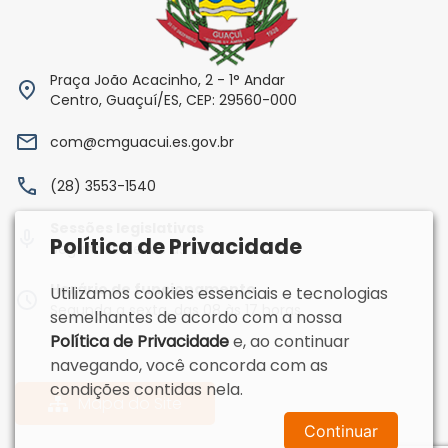
Praça João Acacinho, 2 - 1° Andar
Centro, Guaçuí/ES, CEP: 29560-000
com@cmguacui.es.gov.br
(28) 3553-1540
Sessões legislativas
Política de Privacidade
Segundas-feiras às 18h00
Horário de funcionamento
Utilizamos cookies essenciais e tecnologias
Segunda a sexta, das 08 às 17 horas
semelhantes de acordo com a nossa
Política de Privacidade
e, ao continuar
navegando, você concorda com as
condições contidas nela.
Mapa do Site
Continuar